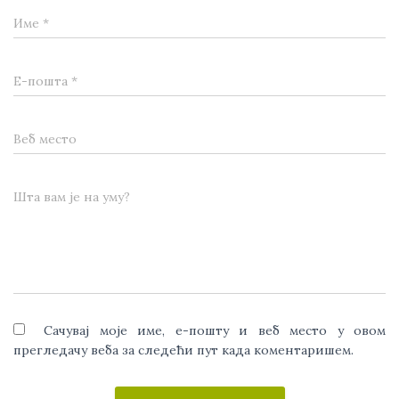
Име
*
Е-пошта
*
Веб место
Шта вам је на уму?
Сачувај моје име, е-пошту и веб место у овом
прегледачу веба за следећи пут када коментаришем.