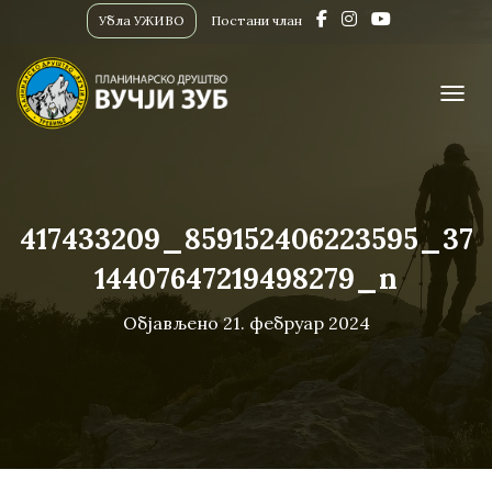
Убла УЖИВО
Постани члан
ПРИК
417433209_859152406223595_37
14407647219498279_n
Објављено
21. фебруар 2024