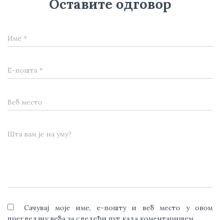
Оставите одговор
Име
*
Е-пошта
*
Веб место
Шта вам је на уму?
Сачувај моје име, е-пошту и веб место у овом
прегледачу веба за следећи пут када коментаришем.