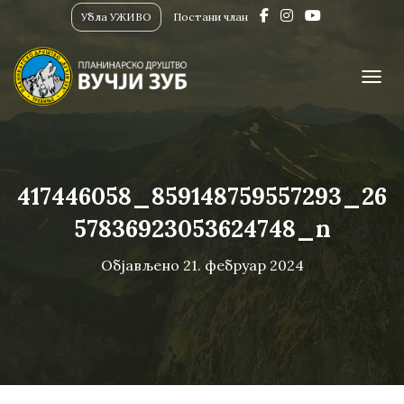
Убла УЖИВО
Постани члан
ПРИК
417446058_859148759557293_26
57836923053624748_n
Објављено
21. фебруар 2024