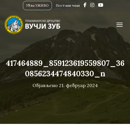
Убла УЖИВО
Постани члан
ПРИК
417464889_859123619559807_36
0856234474840330_n
Објављено
21. фебруар 2024