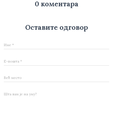
0 коментара
Оставите одговор
Име
*
Е-пошта
*
Веб место
Шта вам је на уму?