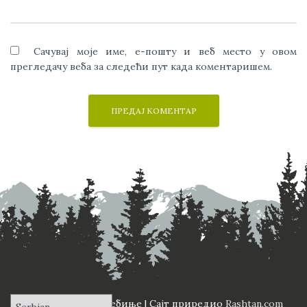
Сачувај моје име, е-пошту и веб место у овом
прегледачу веба за следећи пут када коментаришем.
ПД "Вучји Зуб" Требиње | Сајт приредио
Rashtan.com