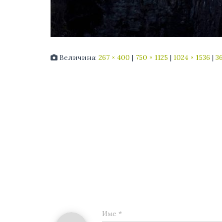
Величина:
267 × 400
|
750 × 1125
|
1024 × 1536
|
3
Име
*