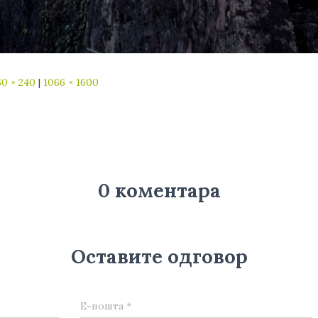
60 × 240
|
1066 × 1600
0 коментара
Оставите одговор
Е-пошта
*