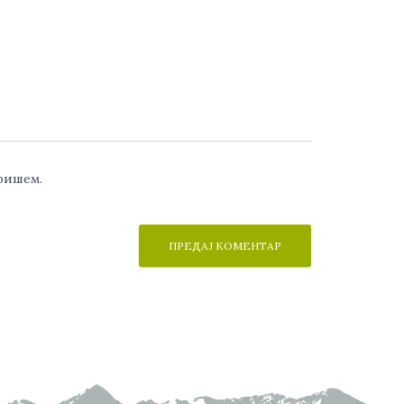
аришем.