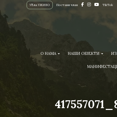
Убла УЖИВО
Постани члан
TikTok
О НАМА
НАШИ ОБЈЕКТИ
ИЗ
МАНИФЕСТАЦ
417557071_