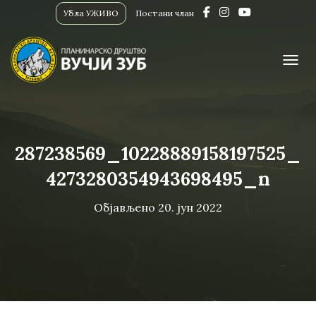
Убла УЖИВО
Постани члан
ПРИК
287238569_10228889158197525_
4273280354943698495_n
Објављено
20. јун 2022