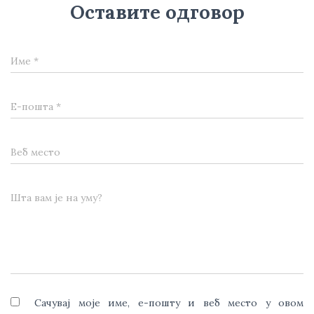
Оставите одговор
Име
*
Е-пошта
*
Веб место
Шта вам је на уму?
Сачувај моје име, е-пошту и веб место у овом