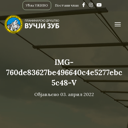
Убла УЖИВО
Постани члан
ПРИК
IMG-
760de83627be496640c4e5277ebc
5c48-V
Објављено
03. април 2022