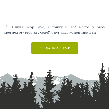
Сачувај моје име, е-пошту и веб место у овом
прегледачу веба за следећи пут када коментаришем.