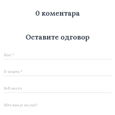
0 коментара
Оставите одговор
Име
*
Е-пошта
*
Веб место
Шта вам је на уму?