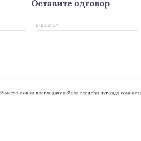
Оставите одговор
Е-пошта
*
веб место у овом прегледачу веба за следећи пут када комент