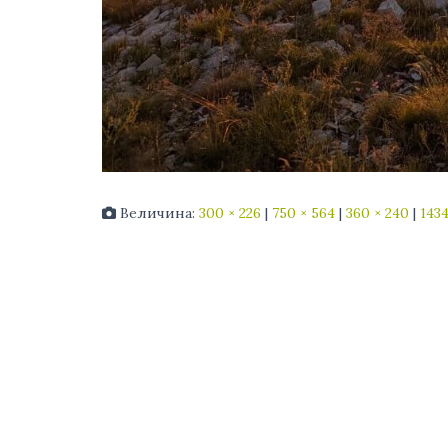
Величина:
300 × 226
|
750 × 564
|
360 × 240
|
1434