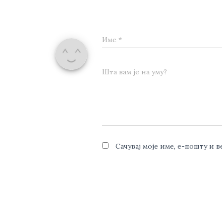
Име
*
Шта вам је на уму?
Сачувај моје име, е-пошту и 