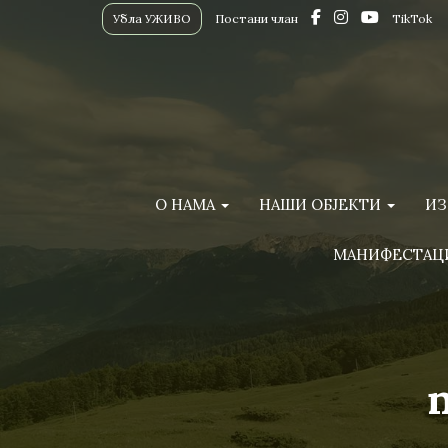
Убла УЖИВО
Постани члан
TikTok
О НАМА
НАШИ ОБЈЕКТИ
ИЗ
МАНИФЕСТАЦ
n