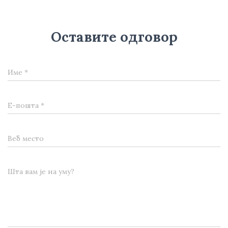
Оставите одговор
Име
*
Е-пошта
*
Веб место
Шта вам је на уму?