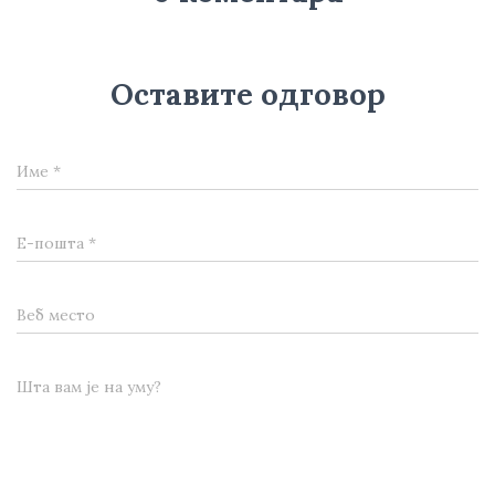
Оставите одговор
Име
*
Е-пошта
*
Веб место
Шта вам је на уму?