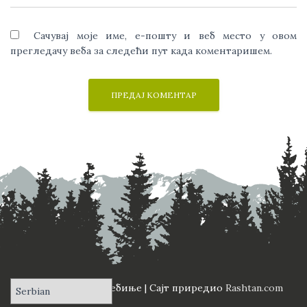
Сачувај моје име, е-пошту и веб место у овом
прегледачу веба за следећи пут када коментаришем.
ПД "Вучји Зуб" Требиње | Сајт приредио
Rashtan.com