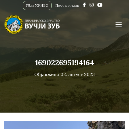
Убла УЖИВО
Постани члан
ПРИК
169022695194164
Објављено
02. август 2023