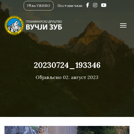
Убла УЖИВО
Постани члан
ПРИК
20230724_193346
Објављено
02. август 2023