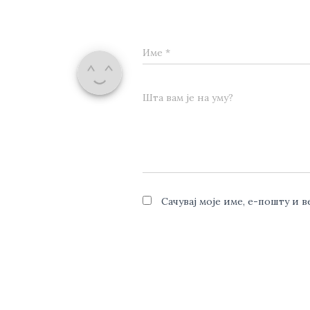
Име
*
Шта вам је на уму?
Сачувај моје име, е-пошту и 