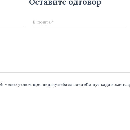
Оставите одговор
Е-пошта
*
веб место у овом прегледачу веба за следећи пут када комент