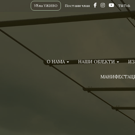
Убла УЖИВО
Постани члан
TikTok
О НАМА
НАШИ ОБЈЕКТИ
ИЗ
МАНИФЕСТАЦ