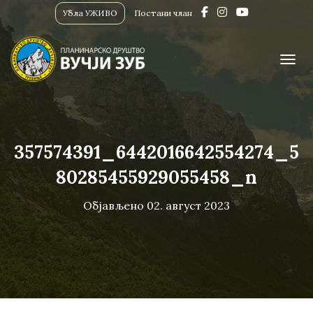
Убла УЖИВО
Постани члан
ПРИК
357574391_6442016642554274_5
80285455929055458_n
Објављено
02. август 2023