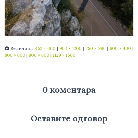
Величина:
452 × 600
|
903 × 1200
|
750 × 996
|
600 × 400
|
800 × 600
|
800 × 600
|
1129 × 1500
0 коментара
Оставите одговор