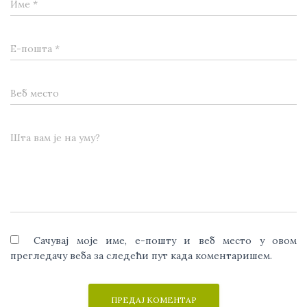
Име
*
Е-пошта
*
Веб место
Шта вам је на уму?
Сачувај моје име, е-пошту и веб место у овом
прегледачу веба за следећи пут када коментаришем.