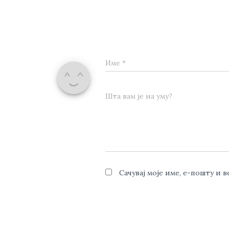
Име
*
Шта вам је на уму?
Сачувај моје име, е-пошту и 