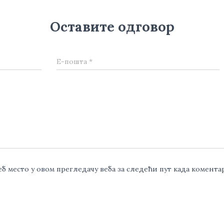
Оставите одговор
Е-пошта
*
веб место у овом прегледачу веба за следећи пут када комент