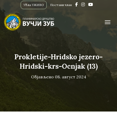
Убла УЖИВО
Постани члан
ПРИК
Prokletije-Hridsko jezero-
Hridski-krs-Ocnjak (13)
Објављено
08. август 2024