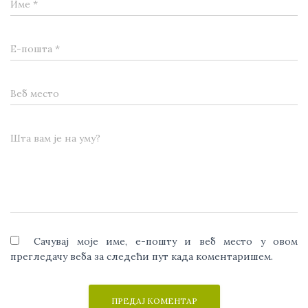
Име
*
Е-пошта
*
Веб место
Шта вам је на уму?
Сачувај моје име, е-пошту и веб место у овом
прегледачу веба за следећи пут када коментаришем.