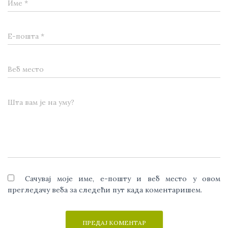
Име
*
Е-пошта
*
Веб место
Шта вам је на уму?
Сачувај моје име, е-пошту и веб место у овом
прегледачу веба за следећи пут када коментаришем.