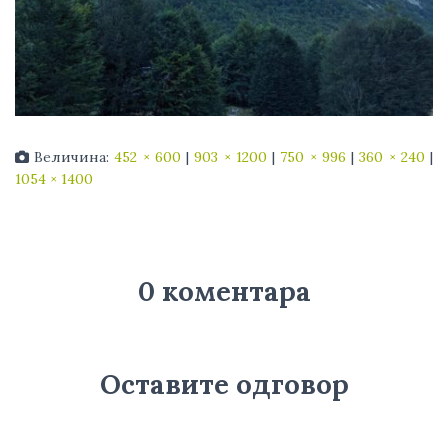
Величина:
452 × 600
|
903 × 1200
|
750 × 996
|
360 × 240
|
1054 × 1400
0 коментара
Оставите одговор