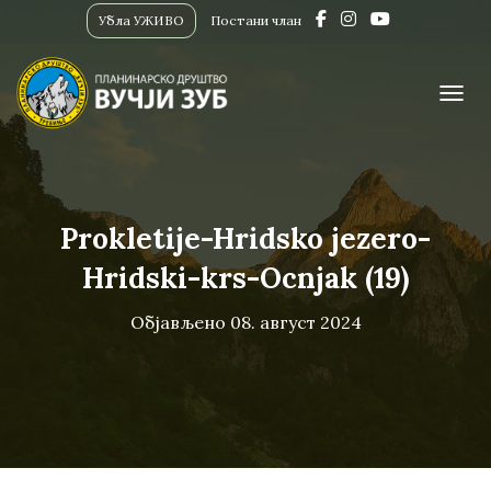
Убла УЖИВО
Постани члан
ПРИК
Prokletije-Hridsko jezero-
Hridski-krs-Ocnjak (19)
Објављено
08. август 2024