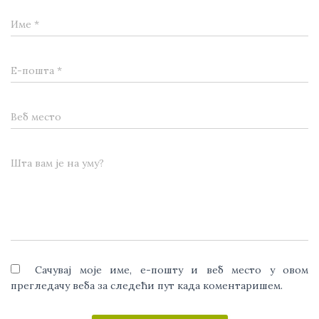
Име
*
Е-пошта
*
Веб место
Шта вам је на уму?
Сачувај моје име, е-пошту и веб место у овом
прегледачу веба за следећи пут када коментаришем.