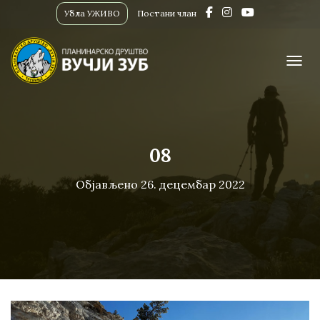
Убла УЖИВО
Постани члан
ПРИК
08
Објављено
26. децембар 2022