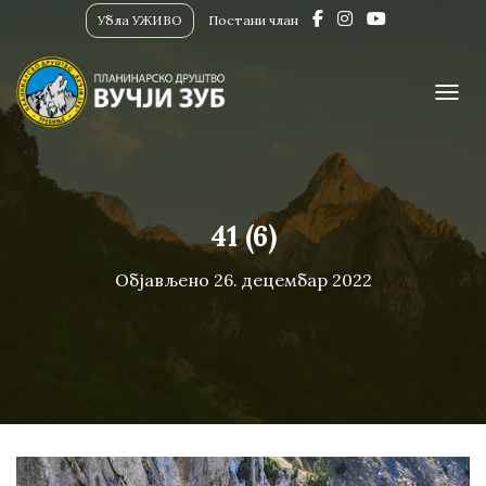
Убла УЖИВО
Постани члан
ПРИК
41 (6)
Објављено
26. децембар 2022