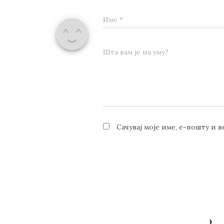
Име
*
Шта вам је на уму?
Сачувај моје име, е-пошту и 