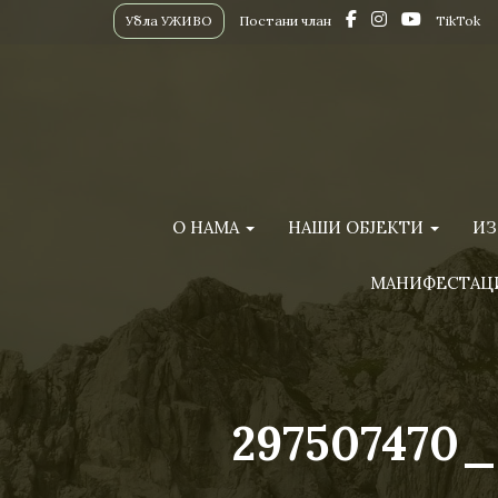
Убла УЖИВО
Постани члан
TikTok
О НАМА
НАШИ ОБЈЕКТИ
ИЗ
МАНИФЕСТАЦ
297507470_