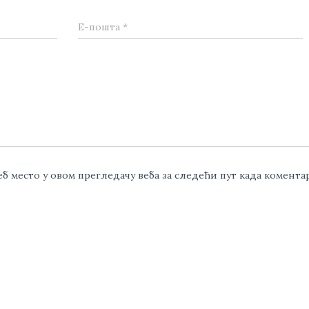
Е-пошта
*
веб место у овом прегледачу веба за следећи пут када комент