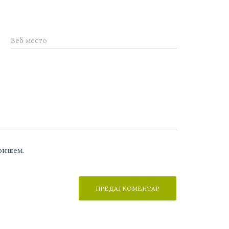
Веб место
аришем.