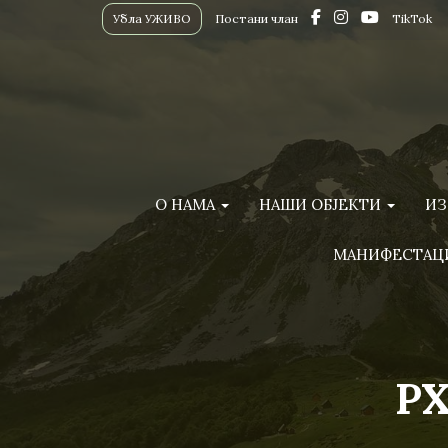
Убла УЖИВО
Постани члан
TikTok
О НАМА
НАШИ ОБЈЕКТИ
ИЗ
МАНИФЕСТАЦ
PX