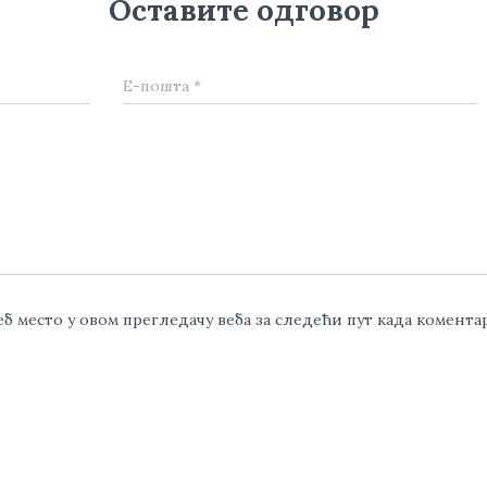
Оставите одговор
Е-пошта
*
веб место у овом прегледачу веба за следећи пут када комент