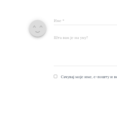
Име
*
Шта вам је на уму?
Сачувај моје име, е-пошту и 