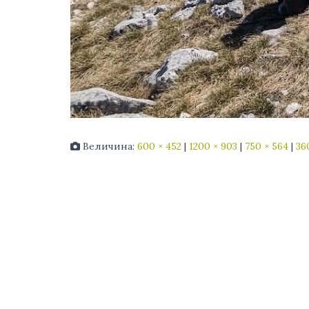
Величина:
600 × 452
|
1200 × 903
|
750 × 564
|
36