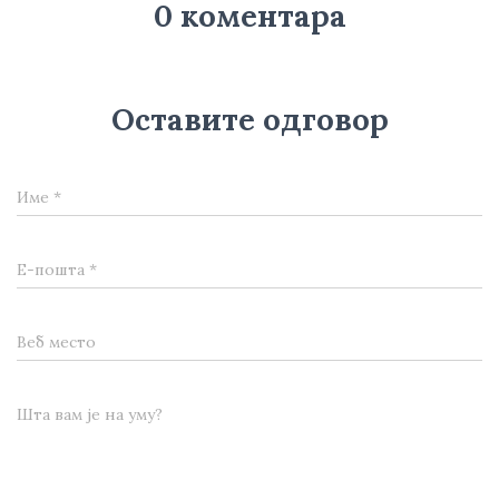
0 коментара
Оставите одговор
Име
*
Е-пошта
*
Веб место
Шта вам је на уму?