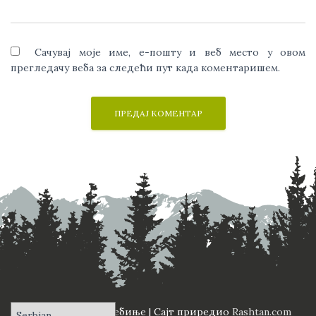
Сачувај моје име, е-пошту и веб место у овом
прегледачу веба за следећи пут када коментаришем.
ПД "Вучји Зуб" Требиње | Сајт приредио
Rashtan.com