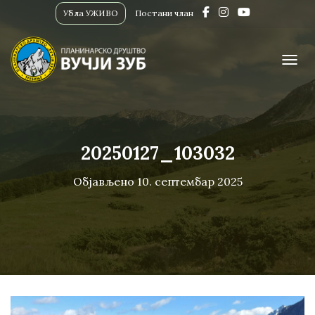
Убла УЖИВО
Постани члан
ПРИК
20250127_103032
Објављено
10. септембар 2025