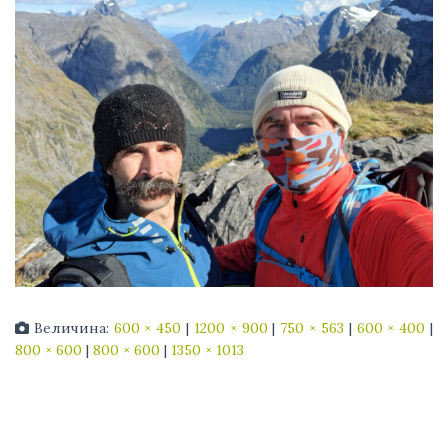
Величина:
600 × 450
|
1200 × 900
|
750 × 563
|
600 × 400
|
800 × 600
|
800 × 600
|
1350 × 1013