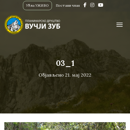
Убла УЖИВО
Постани члан
ПРИК
03_1
Објављено
21. мај 2022