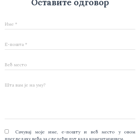
Оставите одговор
Име
*
Е-пошта
*
Веб место
Шта вам је на уму?
Сачувај моје име, е-пошту и веб место у овом
прегледачу веба за следећи пут када коментаришем.