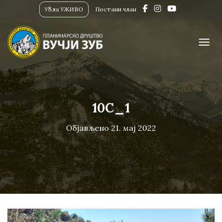
Убла УЖИВО
Постани члан
ПРИК
10C_1
Објављено
21. мај 2022