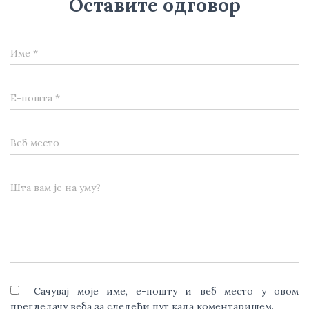
Оставите одговор
Име
*
Е-пошта
*
Веб место
Шта вам је на уму?
Сачувај моје име, е-пошту и веб место у овом
прегледачу веба за следећи пут када коментаришем.