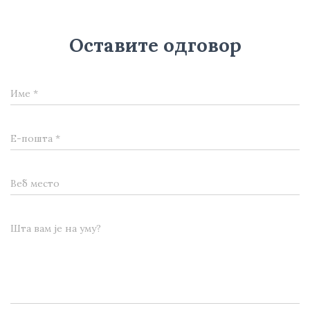
Оставите одговор
Име
*
Е-пошта
*
Веб место
Шта вам је на уму?