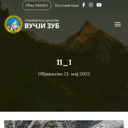
Убла УЖИВО
Постани члан
ПРИК
11_1
Објављено
21. мај 2022