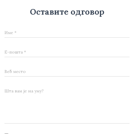
Оставите одговор
Име
*
Е-пошта
*
Веб место
Шта вам је на уму?