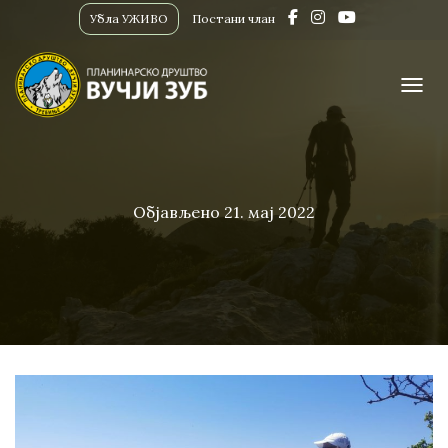
Убла УЖИВО
Постани члан
ПРИК
Објављено
21. мај 2022