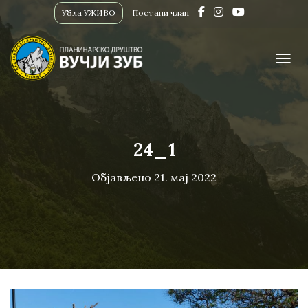
Убла УЖИВО
Постани члан
ПРИК
24_1
Објављено
21. мај 2022