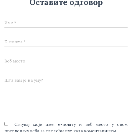
Оставите одговор
Име
*
Е-пошта
*
Веб место
Шта вам је на уму?
Сачувај моје име, е-пошту и веб место у овом
прегледачу веба за следећи пут када коментаришем.