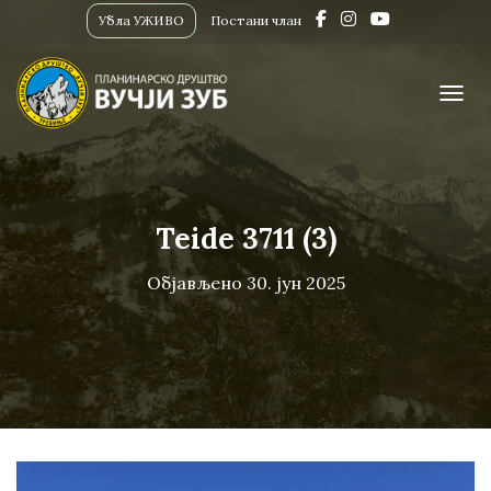
Убла УЖИВО
Постани члан
ПРИК
Teide 3711 (3)
Објављено
30. јун 2025