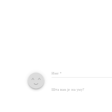
Име
*
Шта вам је на уму?