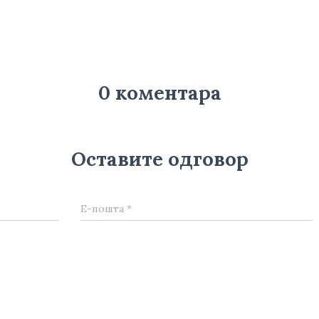
0 коментара
Оставите одговор
Е-пошта
*