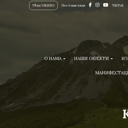
Убла УЖИВО
Постани члан
TikTok
О НАМА
НАШИ ОБЈЕКТИ
ИЗ
МАНИФЕСТАЦ