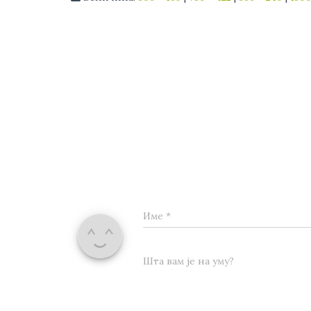
Име
*
Шта вам је на уму?