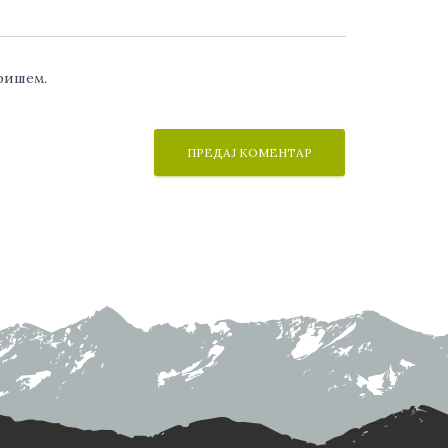
аришем.