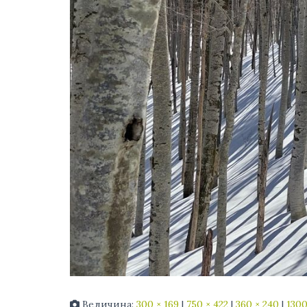
Величина:
300 × 169
|
750 × 422
|
360 × 240
|
1300