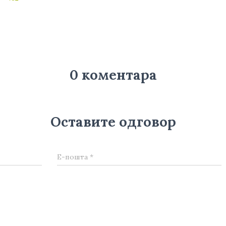
0 коментара
Оставите одговор
Е-пошта
*