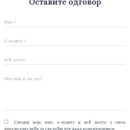
Оставите одговор
Име
*
Е-пошта
*
Веб место
Шта вам је на уму?
Сачувај моје име, е-пошту и веб место у овом
прегледачу веба за следећи пут када коментаришем.