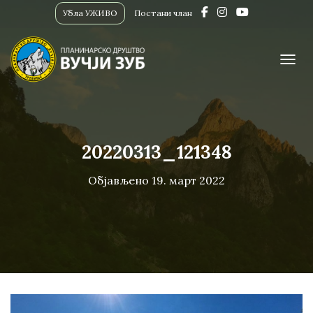
Убла УЖИВО
Постани члан
ПРИК
20220313_121348
Објављено
19. март 2022