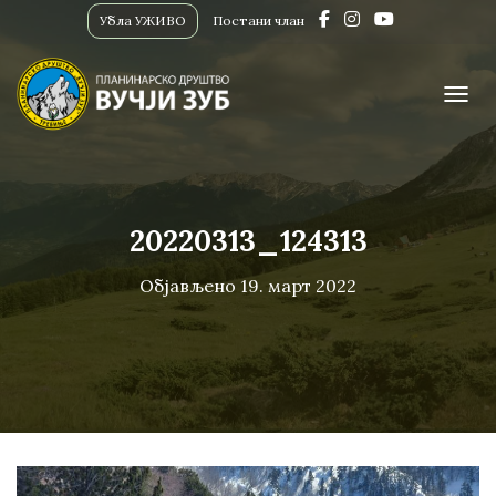
Убла УЖИВО
Постани члан
ПРИК
20220313_124313
Објављено
19. март 2022