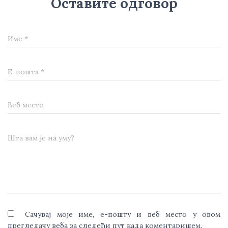
Оставите одговор
Име
*
Е-пошта
*
Веб место
Шта вам је на уму?
Сачувај моје име, е-пошту и веб место у овом
прегледачу веба за следећи пут када коментаришем.