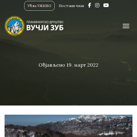
Убла УЖИВО
Постани члан
ПРИК
Објављено
19. март 2022