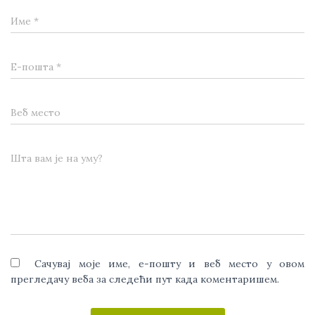
Име
*
Е-пошта
*
Веб место
Шта вам је на уму?
Сачувај моје име, е-пошту и веб место у овом
прегледачу веба за следећи пут када коментаришем.