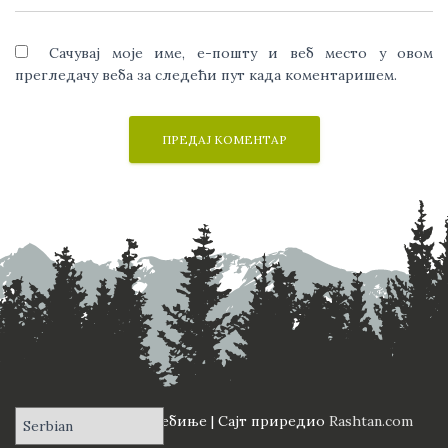
Сачувај моје име, е-пошту и веб место у овом
прегледачу веба за следећи пут када коментаришем.
ПД "Вучји Зуб" Требиње | Сајт приредио
Rashtan.com