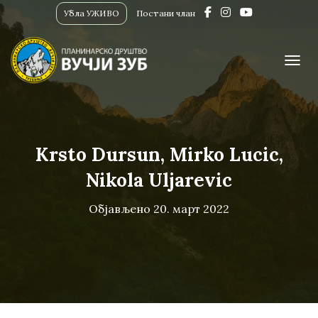
Убла УЖИВО
Постани члан
ПРИК
Krsto Dursun, Mirko Lucic,
Nikola Uljarevic
Објављено
20. март 2022