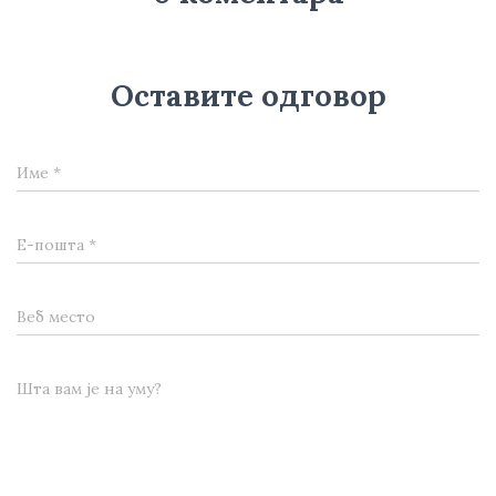
Оставите одговор
Име
*
Е-пошта
*
Веб место
Шта вам је на уму?