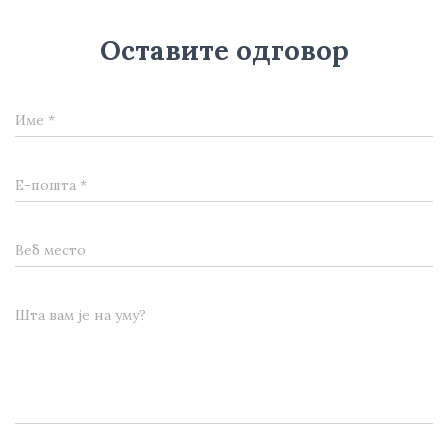
Оставите одговор
Име
*
Е-пошта
*
Веб место
Шта вам је на уму?