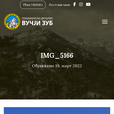
Убла УЖИВО
Постани члан
ПРИК
IMG_5166
Објављено
19. март 2022