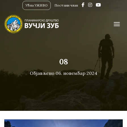
Убла УЖИВО
Постани члан
ПРИК
08
Објављено
06. новембар 2024