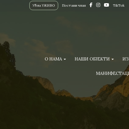
Убла УЖИВО
Постани члан
TikTok
О НАМА
НАШИ ОБЈЕКТИ
ИЗ
МАНИФЕСТАЦ