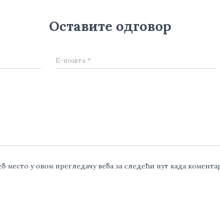
Оставите одговор
Е-пошта
*
веб место у овом прегледачу веба за следећи пут када комент