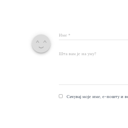
Име
*
Шта вам је на уму?
Сачувај моје име, е-пошту и 