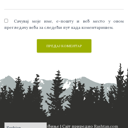
Сачувај моје име, е-пошту и веб место у овом
прегледачу веба за следећи пут када коментаришем.
ПД "Вучји Зуб" Требиње | Сајт приредио
Rashtan.com