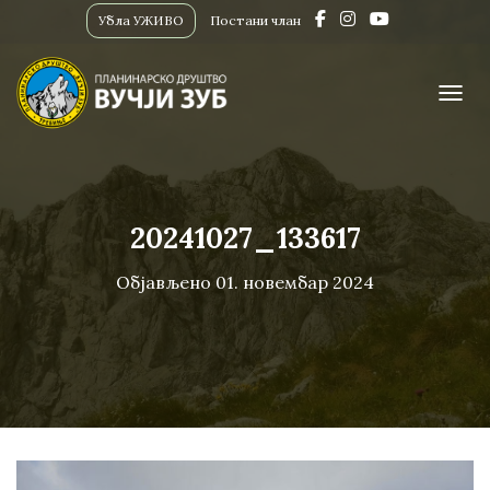
Убла УЖИВО
Постани члан
ПРИК
20241027_133617
Објављено
01. новембар 2024