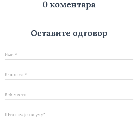
0 коментара
Оставите одговор
Име
*
Е-пошта
*
Веб место
Шта вам је на уму?