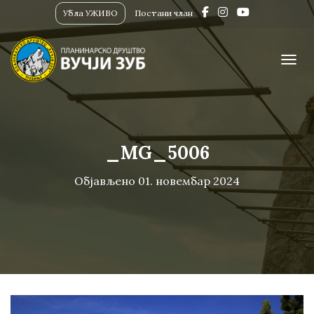
Убла УЖИВО
Постани члан
ПРИК
_MG_5006
Објављено
01. новембар 2024