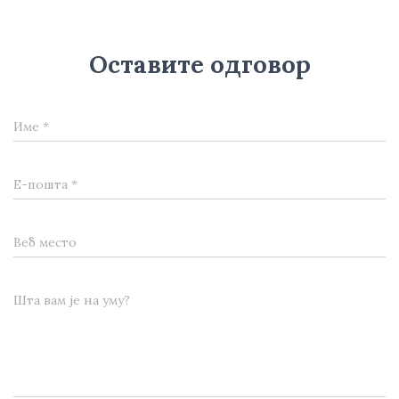
Оставите одговор
Име
*
Е-пошта
*
Веб место
Шта вам је на уму?