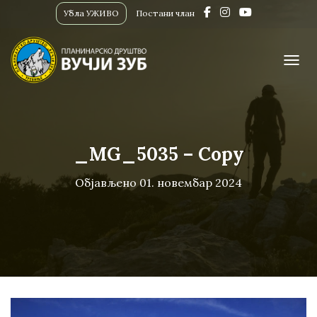
Убла УЖИВО
Постани члан
ПРИК
_MG_5035 – Copy
Објављено
01. новембар 2024