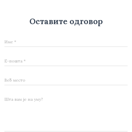
Оставите одговор
Име
*
Е-пошта
*
Веб место
Шта вам је на уму?