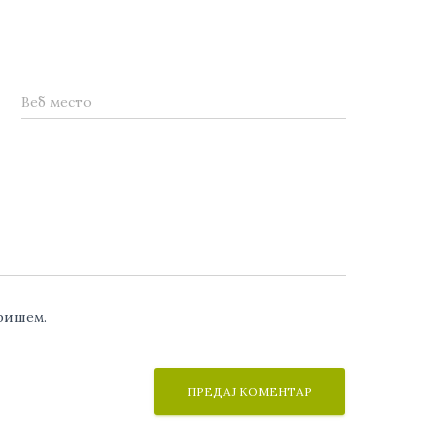
Веб место
аришем.