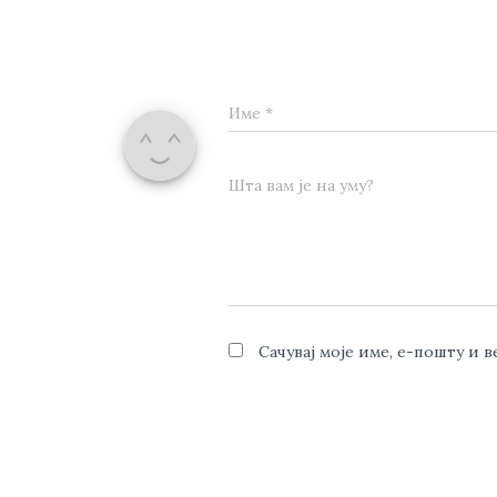
Име
*
Шта вам је на уму?
Сачувај моје име, е-пошту и 