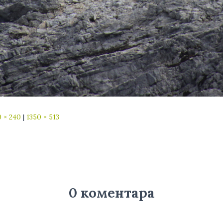
 × 240
|
1350 × 513
0 коментара