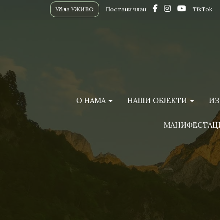
Убла УЖИВО
Постани члан
TikTok
О НАМА
НАШИ ОБЈЕКТИ
ИЗ
МАНИФЕСТАЦ