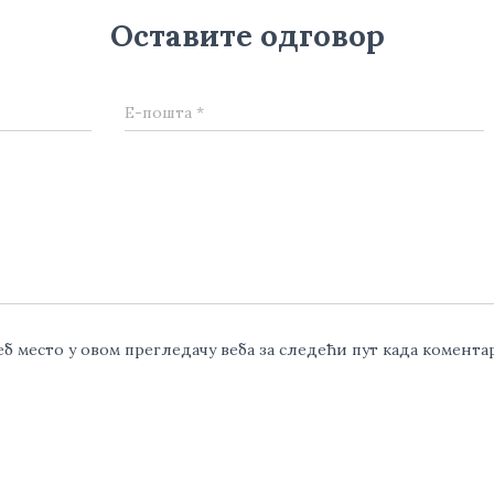
Оставите одговор
Е-пошта
*
веб место у овом прегледачу веба за следећи пут када комент