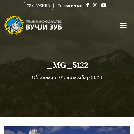
Убла УЖИВО
Постани члан
ПРИК
_MG_5122
Објављено
01. новембар 2024