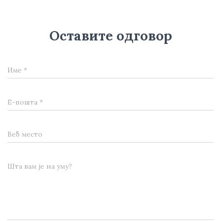
Оставите одговор
Име
*
Е-пошта
*
Веб место
Шта вам је на уму?