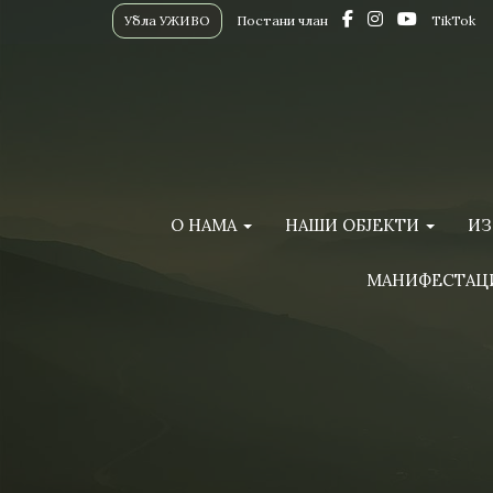
Убла УЖИВО
Постани члан
TikTok
О НАМА
НАШИ ОБЈЕКТИ
ИЗ
МАНИФЕСТАЦ