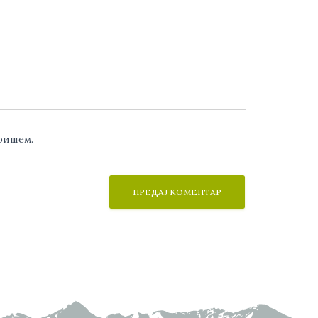
аришем.