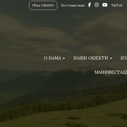
Убла УЖИВО
Постани члан
TikTok
О НАМА
НАШИ ОБЈЕКТИ
ИЗ
МАНИФЕСТАЦ