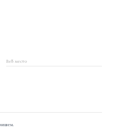
Веб место
аришем.