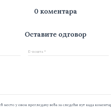
0 коментара
Оставите одговор
Е-пошта
*
веб место у овом прегледачу веба за следећи пут када комент