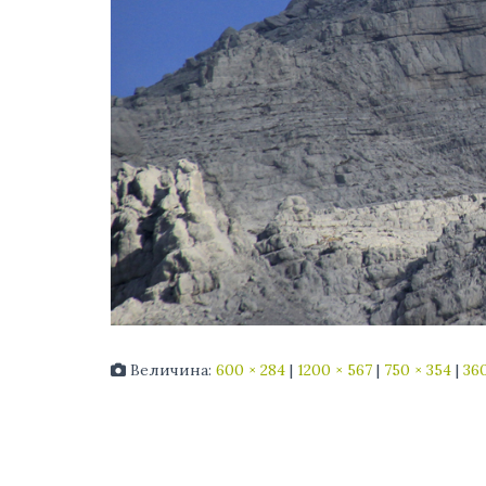
Величина:
600 × 284
|
1200 × 567
|
750 × 354
|
360