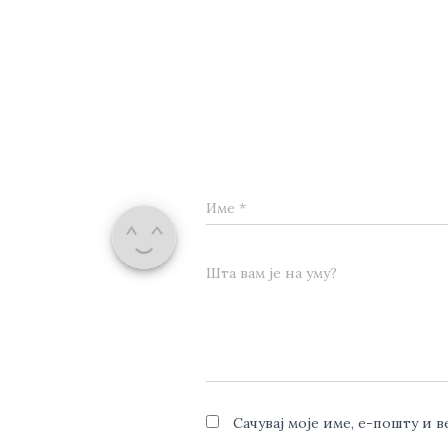
Име
*
Шта вам је на уму?
Сачувај моје име, е-пошту и 