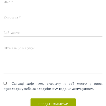
Име
*
Е-пошта
*
Веб место
Шта вам је на уму?
Сачувај моје име, е-пошту и веб место у овом
прегледачу веба за следећи пут када коментаришем.