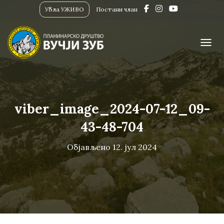
Убла УЖИВО
Постани члан
ПРИК
viber_image_2024-07-12_09-
43-48-704
Објављено
12. јул 2024