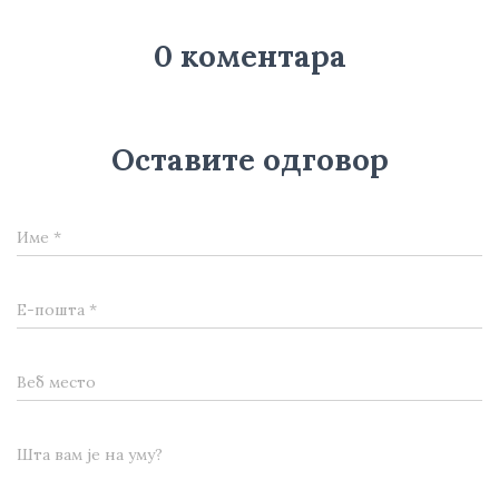
0 коментара
Оставите одговор
Име
*
Е-пошта
*
Веб место
Шта вам је на уму?