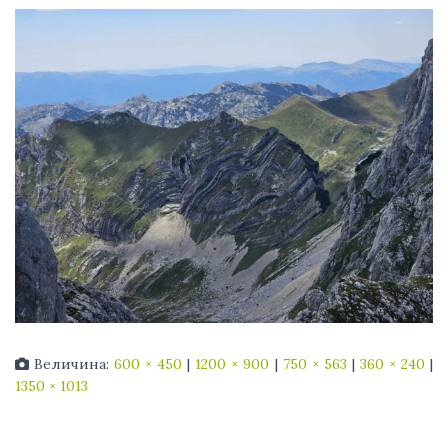
Величина:
600 × 450
|
1200 × 900
|
750 × 563
|
360 × 240
|
1350 × 1013