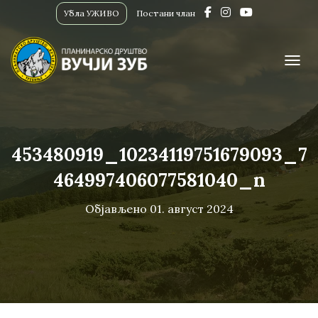
Убла УЖИВО
Постани члан
ПРИК
453480919_10234119751679093_7
464997406077581040_n
Објављено
01. август 2024