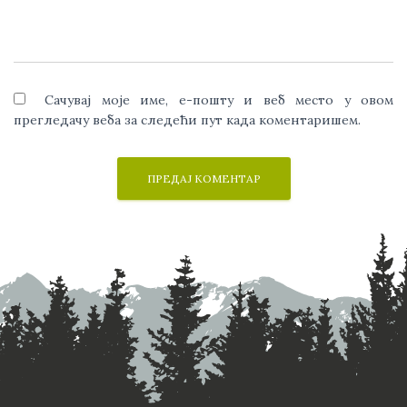
Сачувај моје име, е-пошту и веб место у овом
прегледачу веба за следећи пут када коментаришем.