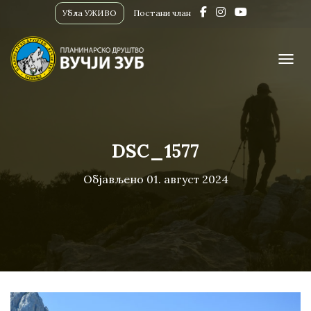
Убла УЖИВО
Постани члан
ПРИК
DSC_1577
Објављено
01. август 2024