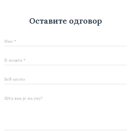
Оставите одговор
Име
*
Е-пошта
*
Веб место
Шта вам је на уму?