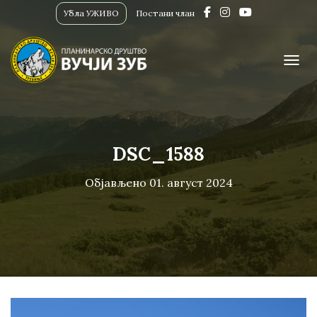
Убла УЖИВО
Постани члан
ПРИК
DSC_1588
Објављено
01. август 2024