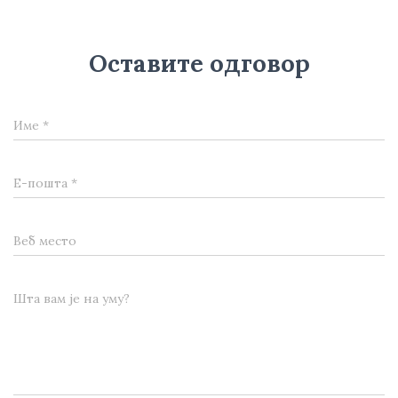
Оставите одговор
Име
*
Е-пошта
*
Веб место
Шта вам је на уму?