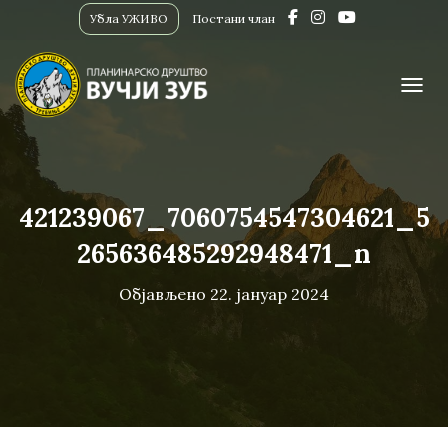
Убла УЖИВО
Постани члан
ПРИК
421239067_7060754547304621_5
265636485292948471_n
Објављено
22. јануар 2024