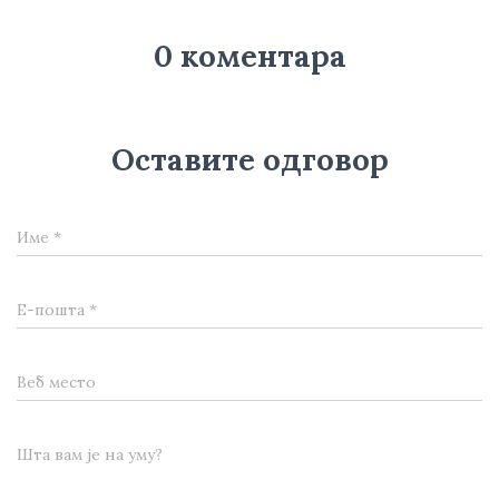
0 коментара
Оставите одговор
Име
*
Е-пошта
*
Веб место
Шта вам је на уму?