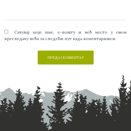
Сачувај моје име, е-пошту и веб место у овом
прегледачу веба за следећи пут када коментаришем.