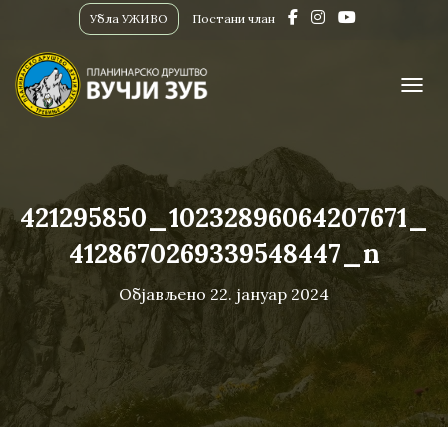
Убла УЖИВО
Постани члан
ПРИК
421295850_10232896064207671_
4128670269339548447_n
Објављено
22. јануар 2024