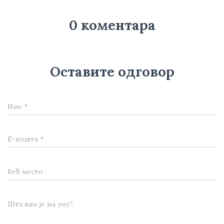
0 коментара
Оставите одговор
Име
*
Е-пошта
*
Веб место
Шта вам је на уму?