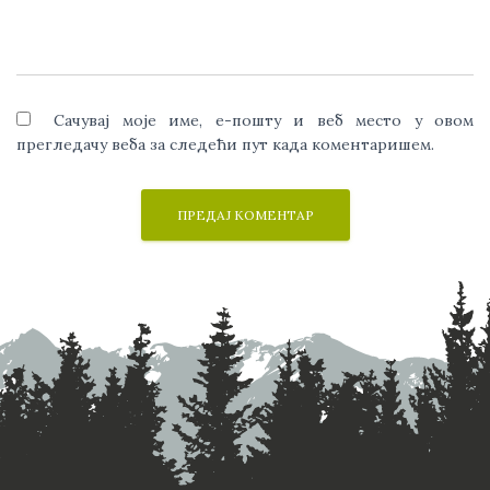
Сачувај моје име, е-пошту и веб место у овом
прегледачу веба за следећи пут када коментаришем.