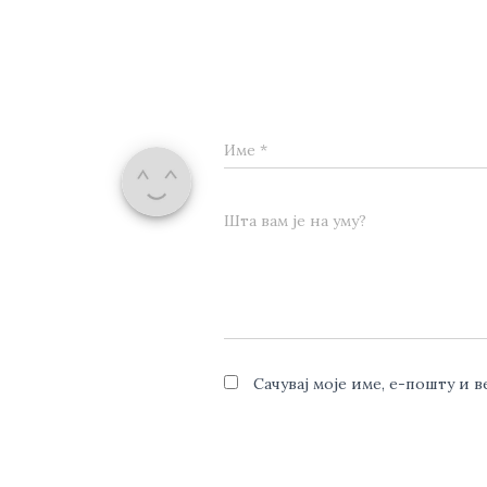
Име
*
Шта вам је на уму?
Сачувај моје име, е-пошту и 