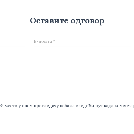
Оставите одговор
Е-пошта
*
веб место у овом прегледачу веба за следећи пут када комент