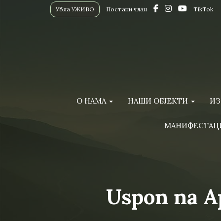
Убла УЖИВО
Постани члан
TikTok
О НАМА
НАШИ ОБЈЕКТИ
ИЗ
МАНИФЕСТАЦ
Uspon na A