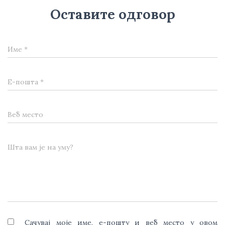
Оставите одговор
Име
*
Е-пошта
*
Веб место
Шта вам је на уму?
Сачувај моје име, е-пошту и веб место у овом