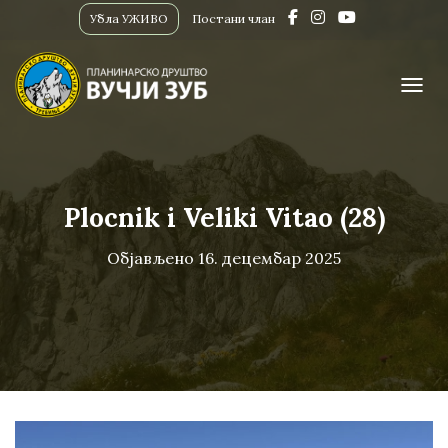
Убла УЖИВО
Постани члан
ПРИК
Plocnik i Veliki Vitao (28)
Објављено
16. децембар 2025